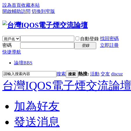
設為首頁
收藏本站
開啟輔助訪問
切換到窄版
找回密碼
自動登錄
密碼
立即註冊
登錄
快捷導航
論壇
BBS
搜索
熱搜:
活動
交友
discuz
搜索
台灣IQOS電子煙交流論
加為好友
發送消息