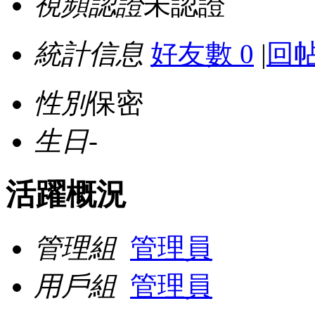
視頻認證
未認證
統計信息
好友數 0
|
回帖
性別
保密
生日
-
活躍概況
管理組
管理員
用戶組
管理員